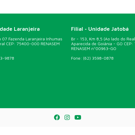
idade Laranjeira
Filial - Unidade Jatobá
07 Fazenda Laranjeira Inhumas
Br - 153, Km 8,5 (Ao lado do Real
ural CEP: 75400-000 RENASEM
Aparecida de Goiânia - GO CEP:
RENASEM nº00963-GO
43-9878
Fone:
(62) 3598-0878