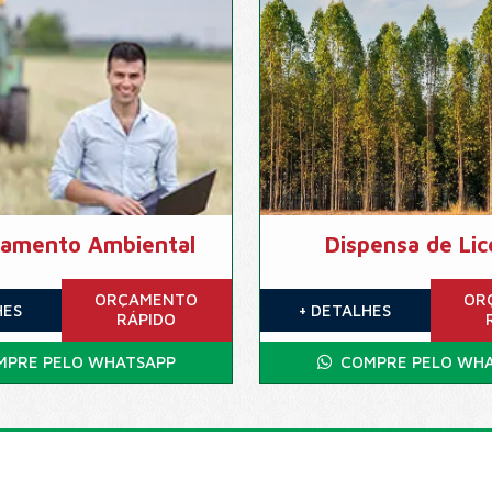
iamento Ambiental
Dispensa de Lic
ORÇAMENTO
OR
HES
+ DETALHES
RÁPIDO
PRE PELO WHATSAPP
COMPRE PELO WHA