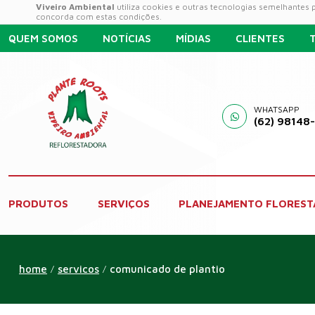
Viveiro Ambiental
utiliza cookies e outras tecnologias semelhantes
concorda com estas condições.
QUEM SOMOS
NOTÍCIAS
MÍDIAS
CLIENTES
WHATSAPP
(62) 98148
PRODUTOS
SERVIÇOS
PLANEJAMENTO FLOREST
home
servicos
comunicado de plantio
/
/