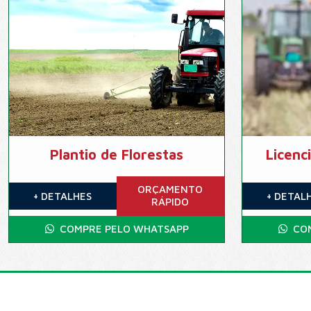
Plantio de Florestas
Licenc
ORÇAMENTO
+ DETALHES
+ DETAL
RÁPIDO
COMPRE PELO WHATSAPP
COM