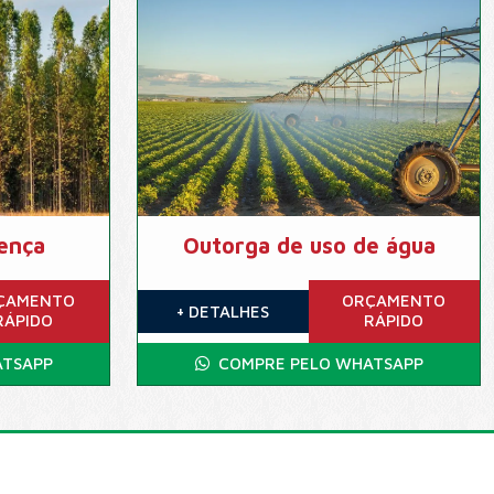
ença
Outorga de uso de água
ÇAMENTO
ORÇAMENTO
+ DETALHES
RÁPIDO
RÁPIDO
TSAPP
COMPRE PELO WHATSAPP