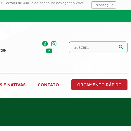
e
Termos de Uso
, e ao continuar navegando você
Prosseguir
229
S E NATIVAS
CONTATO
ORÇAMENTO RÁPIDO