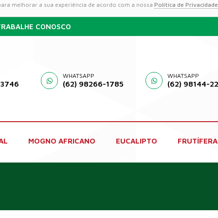
 para melhorar a sua experiência de acordo com a nossa
Política de Privacidade
TRABALHE CONOSCO
WHATSAPP
WHATSAPP
-3746
(62) 98266-1785
(62) 98144-2
AL
MOGNO AFRICANO
EUCALIPTO
FRUTÍFERA