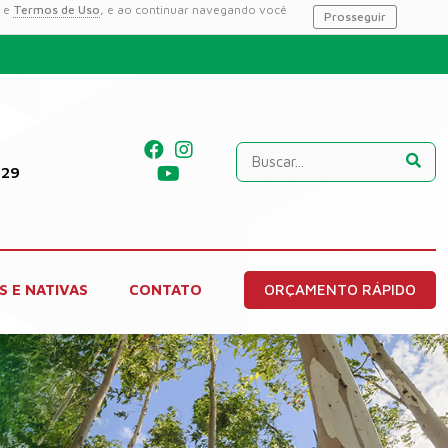
e
Termos de Uso
, e ao continuar navegando você
Prosseguir
229
S E NATIVAS
CONTATO
ORÇAMENTO RÁPIDO