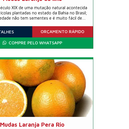
século XIX de uma mutação natural acontecida
rícolas plantadas no estado da Bahia no Brasil;
iedade não tem sementes e é muito fácil de
. É muito utilizada no preparo de saladas de
ambém muito apreciada como fruta fresca de
ORÇAMENTO
RÁPIDO
TALHES
consumo ao natural.
COMPRE PELO WHATSAPP
Mudas Laranja Pera Rio