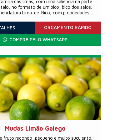
 familia das limas, com uma saliência na parte
talo, no formato de um bico, bico dos seios.
menclatura Lima-de-Bico, com propriedades
as, de sabor doce co uma leve tendência ao
rgo em seu bagaço, quado mastigado.
ORÇAMENTO
RÁPIDO
TALHES
COMPRE PELO WHATSAPP
Mudas Limão Galego
e fruto redondo, pequeno e muito suculento.