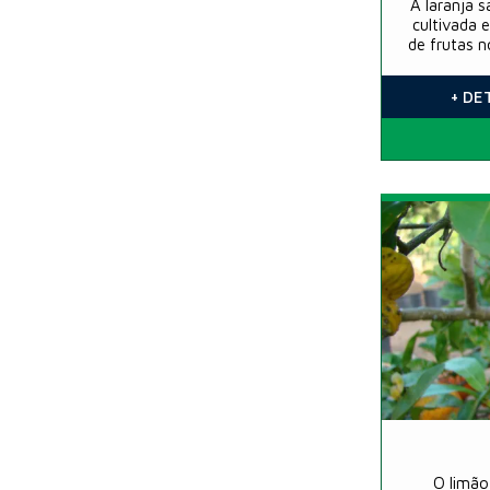
A laranja 
cultivada 
de frutas n
e
+ DE
O limão