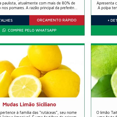
ura paulista, atualmente com mais de 80% de
Apresenta ca
o nos pomares. A razão principal da preferência
A polpa te
utividade alta e precoce. Plantas enxertadas
ravo geralmente têm boas safras a partir dos
ORÇAMENTO
RÁPIDO
TALHES
+ DE
3 anos de idade.
COMPRE PELO WHATSAPP
Mudas Limão Siciliano
 pertence à família das “rutáceas”, seu nome
O limão Tai