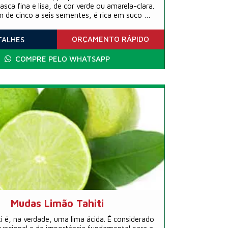
sca fina e lisa, de cor verde ou amarela-clara.
m de cinco a seis sementes, é rica em suco de
sabor ácido, porém agradável.
ORÇAMENTO
RÁPIDO
TALHES
COMPRE PELO WHATSAPP
Mudas Limão Tahiti
ti é, na verdade, uma lima ácida. É considerado