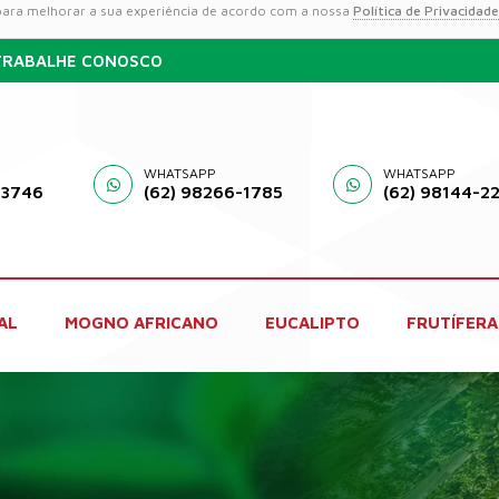
 para melhorar a sua experiência de acordo com a nossa
Política de Privacidade
TRABALHE CONOSCO
WHATSAPP
WHATSAPP
-3746
(62) 98266-1785
(62) 98144-2
AL
MOGNO AFRICANO
EUCALIPTO
FRUTÍFERA