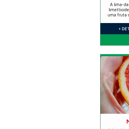
A lima-da-
limettioid
uma fruta c
limas do
+ DE