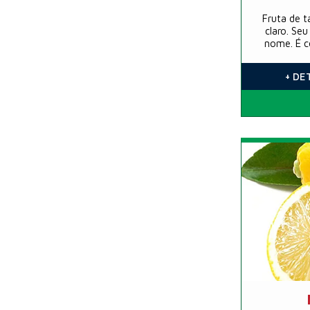
Fruta de 
claro. Se
nome. É c
existentes
da
+ DE