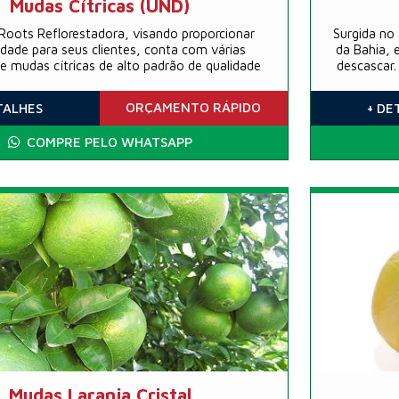
Mudas Cítricas (UND)
Roots Reflorestadora, visando proporcionar
Surgida no
lidade para seus clientes, conta com várias
da Bahia, 
e mudas cítricas de alto padrão de qualidade
descascar. 
preparo de 
conhecida
ORÇAMENTO
RÁPIDO
TALHES
+ DE
peque
COMPRE PELO WHATSAPP
Mudas Laranja Cristal