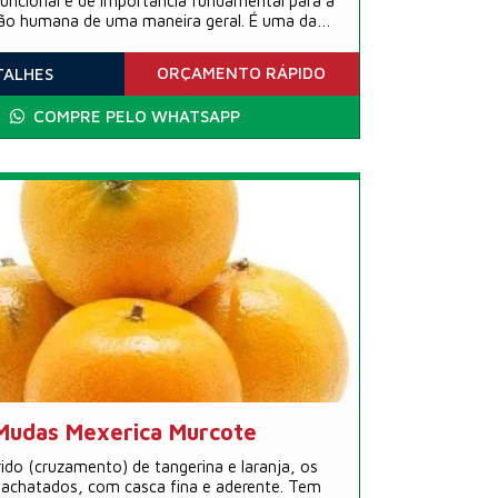
uncional e de importância fundamental para a
ão humana de uma maneira geral. É uma das
ais processadas pela indústria mundial com
ões nas áreas médicas, farmacológicas, em
ORÇAMENTO
RÁPIDO
TALHES
, em áreas de sanidade animal, e muito mais.
COMPRE PELO WHATSAPP
Mudas Mexerica Murcote
ido (cruzamento) de tangerina e laranja, os
 achatados, com casca fina e aderente. Tem