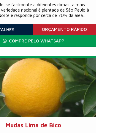
-se facilmente a diferentes climas, a mais
variedade nacional é plantada de São Paulo à
Norte e responde por cerca de 70% da área
o Brasil. Menor que as outras laranjas, a pêra
bor levemente doce, ideal para o preparo de
ORÇAMENTO
RÁPIDO
TALHES
sucos ou para o consumo natural.
COMPRE PELO WHATSAPP
Mudas Lima de Bico