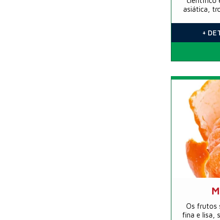
científico
asiática, t
de espinho
árabes p
+ DE
M
Os frutos
fina e lisa