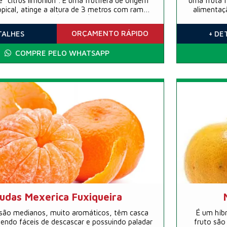
 é “citrus limoniun”. É uma frutífera de origem
uma fruta f
ropical, atinge a altura de 3 metros com ramos
alimentaç
s é originário da Ásia e da Índia, levado pelos
frutas m
ara a Europa; a partir daí espalhou-se pelo
aplicaç
ORÇAMENTO
RÁPIDO
TALHES
+ DE
mundo.
cosméticos
COMPRE PELO WHATSAPP
udas Mexerica Fuxiqueira
 são medianos, muito aromáticos, têm casca
É um híbr
, sendo fáceis de descascar e possuindo paladar
fruto são