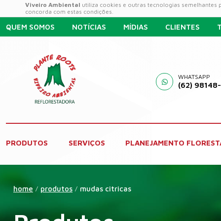
Viveiro Ambiental
utiliza cookies e outras tecnologias semelhantes
concorda com estas condições.
QUEM SOMOS
NOTÍCIAS
MÍDIAS
CLIENTES
WHATSAPP
(62) 98148
PRODUTOS
SERVIÇOS
PLANEJAMENTO FLOREST
home
produtos
mudas citricas
/
/