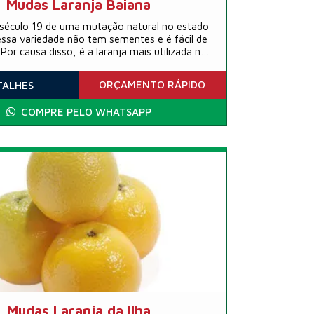
Mudas Laranja Baiana
 século 19 de uma mutação natural no estado
essa variedade não tem sementes e é fácil de
Por causa disso, é a laranja mais utilizada no
saladas. Em alguns estados, a bahia também é
 como laranja-de-umbigo, por causa de uma
ORÇAMENTO
RÁPIDO
TALHES
na saliência na parte de baixo da fruta
COMPRE PELO WHATSAPP
Mudas Laranja da Ilha