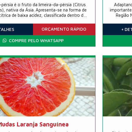
pérsia é o fruto da limeira-da-pérsia (Citrus
Adaptando
es), nativa da Ásia. Apresenta-se na forma de
importante 
ítrica de baixa acidez, classificada dentro das
Região 
ces, e também conhecida como lima comum.
cultivada n
tem um sa
ORÇAMENTO
RÁPIDO
TALHES
+ DE
COMPRE PELO WHATSAPP
Mudas Laranja Sanguínea