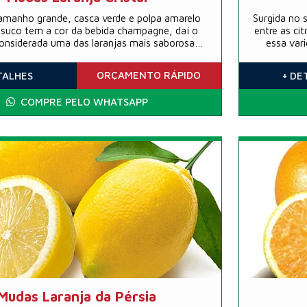
tamanho grande, casca verde e polpa amarelo
Surgida no 
u suco tem a cor da bebida champagne, daí o
entre as cit
onsiderada uma das laranjas mais saborosas
essa var
 para consumo in natura e em sucos. A casca
descascar
 fruta produz um doce extraordinário.
frutas e t
ORÇAMENTO
RÁPIDO
TALHES
+ DE
COMPRE PELO WHATSAPP
Mudas Laranja da Pérsia