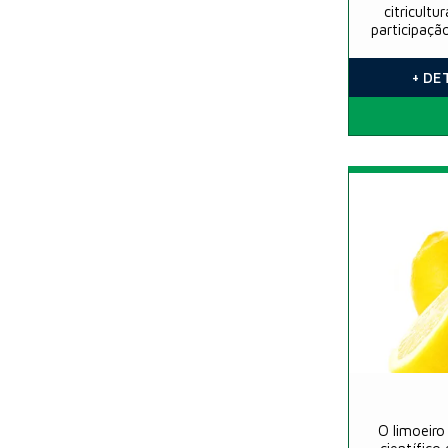
citricult
participaçã
é sua prod
em limão C
+ DE
O limoeiro