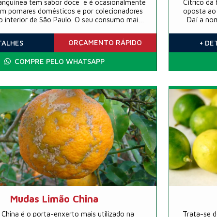
sanguínea tem sabor doce e é ocasionalmente
Cítrico da
em pomares domésticos e por colecionadores
oposta ao 
o interior de São Paulo. O seu consumo maior
Daí a no
stá na Europa e América do Norte.
diurétic
ama
ORÇAMENTO
RÁPIDO
TALHES
+ DE
COMPRE PELO WHATSAPP
Mudas Limão China
 China é o porta-enxerto mais utilizado na
Trata-se d