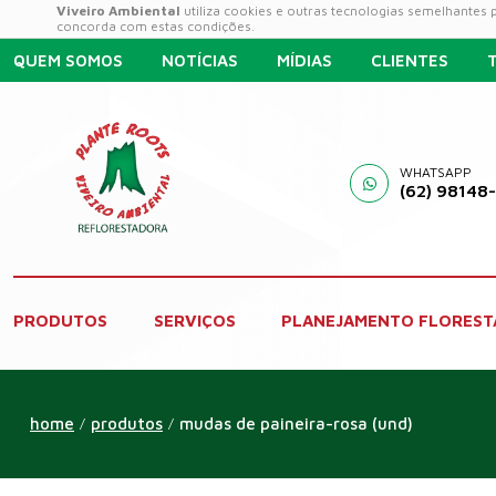
Viveiro Ambiental
utiliza cookies e outras tecnologias semelhantes
concorda com estas condições.
QUEM SOMOS
NOTÍCIAS
MÍDIAS
CLIENTES
WHATSAPP
(62) 98148
PRODUTOS
SERVIÇOS
PLANEJAMENTO FLOREST
home
produtos
mudas de paineira-rosa (und)
/
/