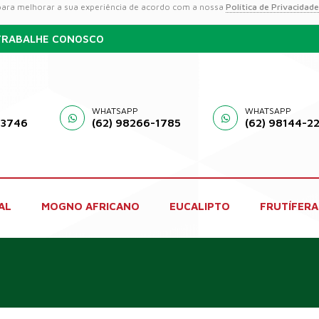
 para melhorar a sua experiência de acordo com a nossa
Política de Privacidade
TRABALHE CONOSCO
WHATSAPP
WHATSAPP
-3746
(62) 98266-1785
(62) 98144-2
AL
MOGNO AFRICANO
EUCALIPTO
FRUTÍFERA