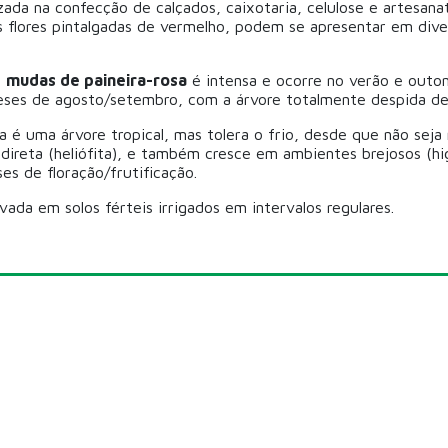
izada na confecção de calçados, caixotaria, celulose e artesan
 As flores pintalgadas de vermelho, podem se apresentar em div
s
mudas de paineira-rosa
é intensa e ocorre no verão e outo
ses de agosto/setembro, com a árvore totalmente despida de
sa é uma árvore tropical, mas tolera o frio, desde que não sej
 direta (heliófita), e também cresce em ambientes brejosos (hig
es de floração/frutificação.
vada em solos férteis irrigados em intervalos regulares.