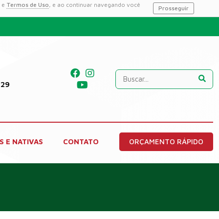
e
Termos de Uso
, e ao continuar navegando você
Prosseguir
229
S E NATIVAS
CONTATO
ORÇAMENTO RÁPIDO