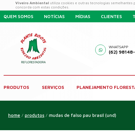
Viveiro Ambiental
utiliza cookies e outras tecnologias semelhantes
concorda com estas condições.
QUEM SOMOS
NOTÍCIAS
MÍDIAS
CLIENTES
WHATSAPP
(62) 98148
PRODUTOS
SERVIÇOS
PLANEJAMENTO FLOREST
home
produtos
mudas de falso pau brasil (und)
/
/