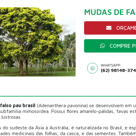
MUDAS DE FA
ORÇAME
COMPRE P
WHATSAPP
(62) 98148-37
also pau brasil
(Adenanthera pavonina) se desenvolvem em um
subfamília mimosoídea. Possui flores amarelo-pálidas, favas es
lustrosas.
s do sudeste da Ásia à Austrália, é naturalizada no Brasil, e e
dades medicinais das folhas, da casca, e das sementes. També