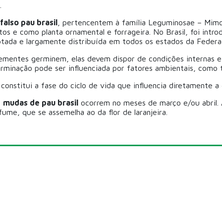
.
also pau brasil
, pertencentem à família Leguminosae – Mimo
tos e como planta ornamental e forrageira. No Brasil, foi intr
tada e largamente distribuída em todos os estados da Feder
ementes germinem, elas devem dispor de condições internas e 
minação pode ser influenciada por fatores ambientais, como t
constitui a fase do ciclo de vida que influencia diretamente a
s
mudas de pau brasil
ocorrem no meses de março e/ou abril. 
ume, que se assemelha ao da flor de laranjeira.