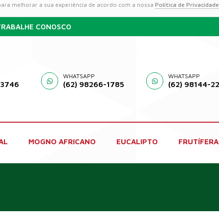
 para melhorar a sua experiência de acordo com a nossa
Política de Privacidade
TRABALHE CONOSCO
WHATSAPP
WHATSAPP
-3746
(62) 98266-1785
(62) 98144-2
AL
MOGNO AFRICANO
EUCALIPTO
FRUTÍFERA