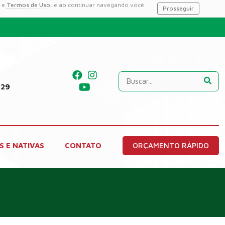
e
Termos de Uso
, e ao continuar navegando você
Prosseguir
229
S E NATIVAS
CONTATO
ORÇAMENTO RÁPIDO