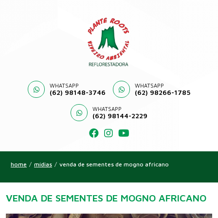
WHATSAPP
WHATSAPP
(62) 98148-3746
(62) 98266-1785
WHATSAPP
(62) 98144-2229
home
/
mídias
/
venda de sementes de mogno africano
VENDA DE SEMENTES DE MOGNO AFRICANO