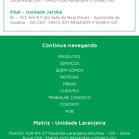
Zona Rural CEP: 75400-000 RENASEM nº00962-GO
Filial - Unidade Jatobá
Br - 153, Km 8,5 (Ao lado do Real Privê) - Aparecida de
Goiânia - GO CEP: 74912-651 RENASEM nº00963-GO
Continue navegando
PRODUTOS
SERVIÇOS
QUEM SOMOS
NOTÍCIAS
MÍDIAS
CLIENTES
TRABALHE CONOSCO
CONTATO
HUB
Matriz - Unidade Laranjeira
Rod.GO-426 Km 07 Fazenda Laranjeira Inhumas – GO - Zona
Rural CEP: 75400-000 RENASEM nº00962-GO