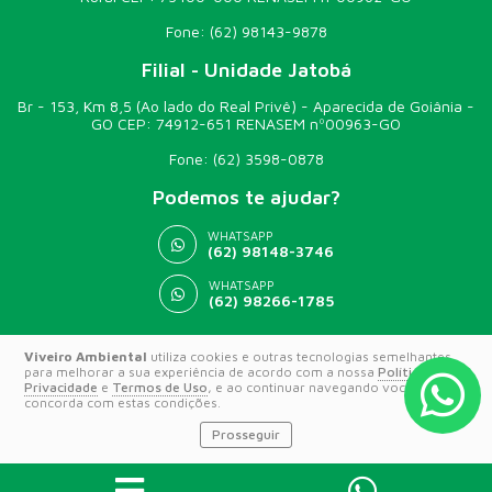
Fone:
(62) 98143-9878
Filial - Unidade Jatobá
Br - 153, Km 8,5 (Ao lado do Real Privê) - Aparecida de Goiânia -
GO CEP: 74912-651 RENASEM nº00963-GO
Fone:
(62) 3598-0878
Podemos te ajudar?
WHATSAPP
(62) 98148-3746
WHATSAPP
(62) 98266-1785
Viveiro Ambiental
utiliza cookies e outras tecnologias semelhantes
© 2026 VIVEIRO AMBIENTAL
para melhorar a sua experiência de acordo com a nossa
Política de
Privacidade
e
Termos de Uso
, e ao continuar navegando você
concorda com estas condições.
Prosseguir