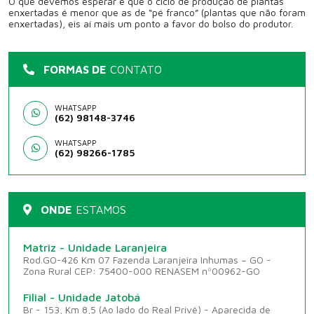
O que devemos esperar é que o ciclo de produção de plantas
enxertadas é menor que as de “pé franco” (plantas que não foram
enxertadas), eis aí mais um ponto a favor do bolso do produtor.
FORMAS DE
CONTATO
WHATSAPP
(62) 98148-3746
WHATSAPP
(62) 98266-1785
ONDE
ESTAMOS
Matriz - Unidade Laranjeira
Rod.GO-426 Km 07 Fazenda Laranjeira Inhumas – GO -
Zona Rural CEP: 75400-000 RENASEM nº00962-GO
Filial - Unidade Jatobá
Br - 153, Km 8,5 (Ao lado do Real Privê) - Aparecida de