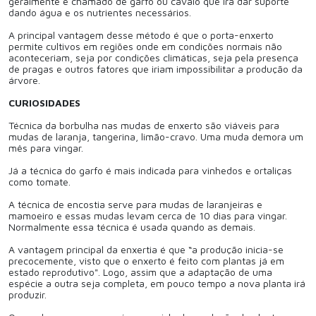
geralmente é chamado de garfo ou cavalo que irá dar suporte
dando água e os nutrientes necessários.
A principal vantagem desse método é que o porta-enxerto
permite cultivos em regiões onde em condições normais não
aconteceriam, seja por condições climáticas, seja pela presença
de pragas e outros fatores que iriam impossibilitar a produção da
árvore.
CURIOSIDADES
Técnica da borbulha nas mudas de enxerto são viáveis para
mudas de laranja, tangerina, limão-cravo. Uma muda demora um
mês para vingar.
Já a técnica do garfo é mais indicada para vinhedos e ortaliças
como tomate.
A técnica de encostia serve para mudas de laranjeiras e
mamoeiro e essas mudas levam cerca de 10 dias para vingar.
Normalmente essa técnica é usada quando as demais.
A vantagem principal da enxertia é que “a produção inicia-se
precocemente, visto que o enxerto é feito com plantas já em
estado reprodutivo". Logo, assim que a adaptação de uma
espécie a outra seja completa, em pouco tempo a nova planta irá
produzir.