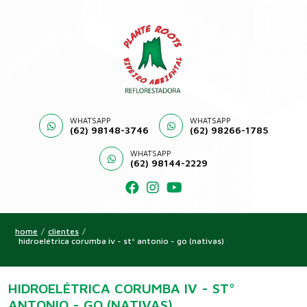
WHATSAPP
WHATSAPP
(62) 98148-3746
(62) 98266-1785
WHATSAPP
(62) 98144-2229
home
/
clientes
/
hidroelétrica corumba iv - stº antonio - go (nativas)
HIDROELÉTRICA CORUMBA IV - STº
ANTONIO - GO (NATIVAS)