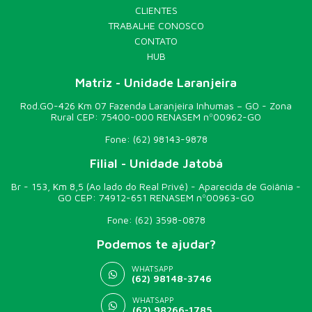
CLIENTES
TRABALHE CONOSCO
CONTATO
HUB
Matriz - Unidade Laranjeira
Rod.GO-426 Km 07 Fazenda Laranjeira Inhumas – GO - Zona
Rural CEP: 75400-000 RENASEM nº00962-GO
Fone:
(62) 98143-9878
Filial - Unidade Jatobá
Br - 153, Km 8,5 (Ao lado do Real Privê) - Aparecida de Goiânia -
GO CEP: 74912-651 RENASEM nº00963-GO
Fone:
(62) 3598-0878
Podemos te ajudar?
WHATSAPP
(62) 98148-3746
WHATSAPP
(62) 98266-1785